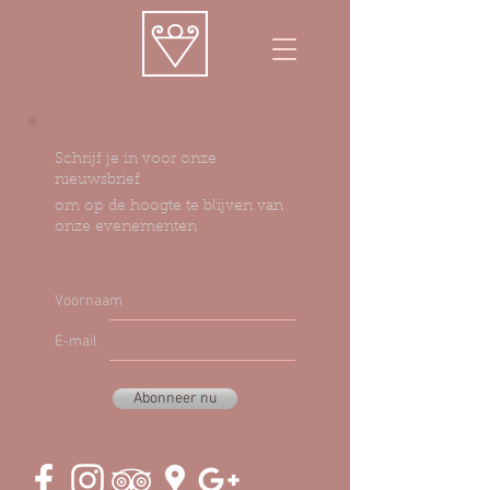
Schrijf je in voor onze
nieuwsbrief
om op de hoogte te blijven van
onze evenementen
Voornaam
E-mail
Abonneer nu