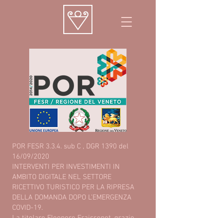
POR FESR 3.3.4. sub C , DGR 1390 del
16/09/2020
INTERVENTI PER INVESTIMENTI IN
AMBITO DIGITALE NEL SETTORE
RICETTIVO TURISTICO PER LA RIPRESA
DELLA DOMANDA DOPO L’EMERGENZA
COVID-19.