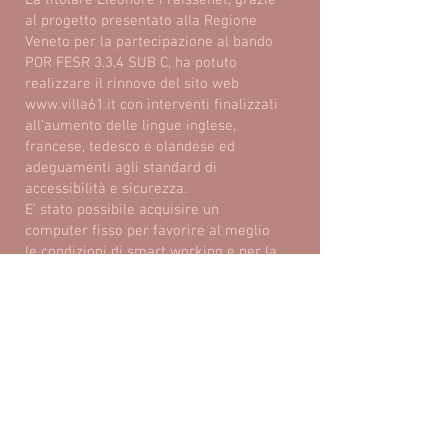
La titolare Eleonore Fraissenet, grazie
al progetto presentato alla Regione
Veneto per la partecipazione al bando
POR FESR 3.3.4 SUB C, ha potuto
realizzare il rinnovo del sito web
www.villa61.it con interventi finalizzati
all’aumento delle lingue inglese,
francese, tedesco e olandese ed
adeguamenti agli standard di
accessibilità e sicurezza.
E’ stato possibile acquisire un
computer fisso per favorire al meglio
le condizioni di smart working e per la
gestione della struttura.
Il sostegno economico della Regione
Veneto richiesto per la realizzazione
del progetto è pari ad Euro 6.000,00