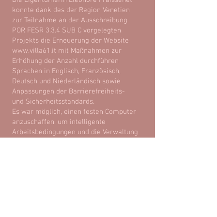
Die Eigentümerin Eleonore Fraissenet
konnte dank des der Region Venetien
zur Teilnahme an der Ausschreibung
POR FESR 3.3.4 SUB C vorgelegten
Projekts die Erneuerung der Website
www.villa61.it mit Maßnahmen zur
Erhöhung der Anzahl durchführen
Sprachen in Englisch, Französisch,
Deutsch und Niederländisch sowie
Anpassungen der Barrierefreiheits-
und Sicherheitsstandards.
Es war möglich, einen festen Computer
anzuschaffen, um intelligente
Arbeitsbedingungen und die Verwaltung
der Struktur besser zu ermöglichen.
Die für die Realisierung des Projekts
beantragte wirtschaftliche
Unterstützung der Region Venetien
beläuft sich auf 6.000,00 Euro