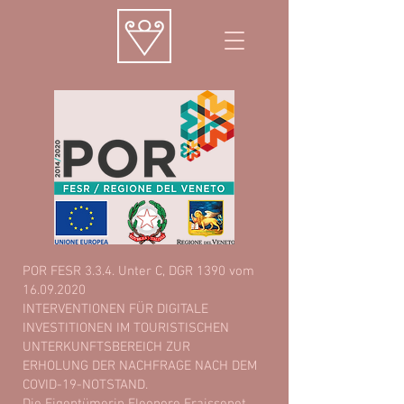
POR FESR 3.3.4. Unter C, DGR 1390 vom
16.09.2020
INTERVENTIONEN FÜR DIGITALE
INVESTITIONEN IM TOURISTISCHEN
UNTERKUNFTSBEREICH ZUR
ERHOLUNG DER NACHFRAGE NACH DEM
COVID-19-NOTSTAND.