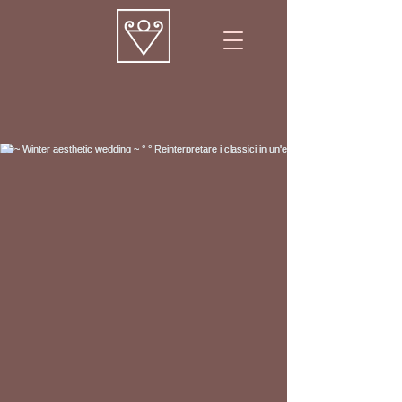
~ Winter aesthetic wedding ~
°
°
Reinterpretare i classici in un'estetica pulita,
moderna, sofisticata ma delicata.
Composizioni protagoniste, drappeggi
essenziali che incorniciano i tavoli di legno,
accessori originali, luci soffuse e lo sguardo
che si lascia andare sulle Dolomiti e i suoi
tramonti magici: