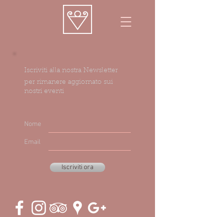
Iscriviti alla nostra Newsletter
per rimanere aggiornato sui
nostri eventi
Nome
Email
Iscriviti ora